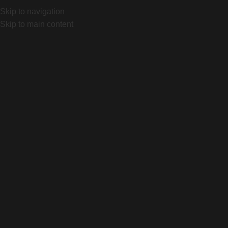
BSAS BIKES - DISTRIBUIDOR OFICIAL SPECIALIZED
Maria
Skip to navigation
BSAS BIKES - DISTRIBUIDOR OFICIAL SPECIALIZED
Maria
Skip to main content
BSAS BIKES - DISTRIBUIDOR OFICIAL SPECIALIZED
Maria
BSAS BIKES - DISTRIBUIDOR OFICIAL SPECIALIZED
Maria
INICIO
TIENDA
QUIENES SOMOS
CONTACTO
Search
Login / Register
0
items
$
0
Menu
Search
0
items
$
0
ACCESORIOS
CAS