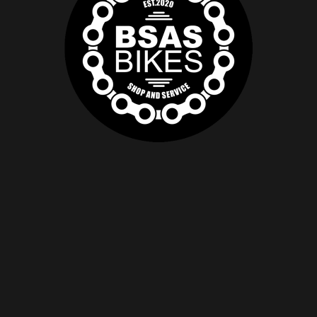
OCK
CONSULTAR STOCK
CON
ol 2Bliss
Aethos Comp
Ai
Ruta
Acce
iertas
Color
Limpiar
Agregar Al Carrito
$
5.200.000