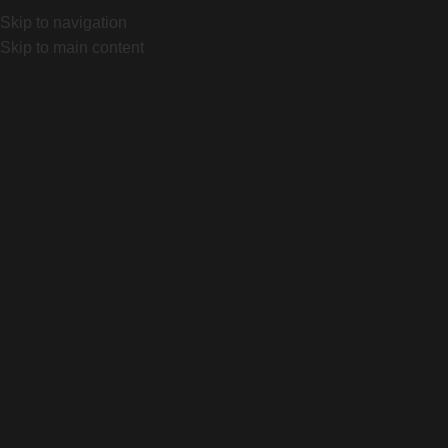
 Local 1032 "Portal Canning"
Lunes a Viernes de 10 a 19:3
Skip to navigation
Skip to main content
Gravel
Home
Producto
Categorías
Accesorios
Cascos
Componentes
Eléctricas
Gravel
Indumentaria
Montaña
Ruta