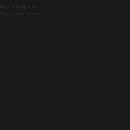
 Canning, Bs As. Local 1032 "Portal Canning"
Lunes a Vier
Skip to navigation
Skip to main content
Home
Producto
2024 Fast Trak Control 2Bliss Ready T5
Click to enlarge
2024 Fast Trak Control 2Bliss Ready T5
$
91.000
Agregar Al Carrito