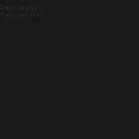
ano Castex 870, Canning, Bs As. Local 1032 "Portal Canning"
Skip to navigation
Skip to main content
Home
Producto
RIB CAGE II
Click to enlarge
RIB CAGE II
$
40.000
Color