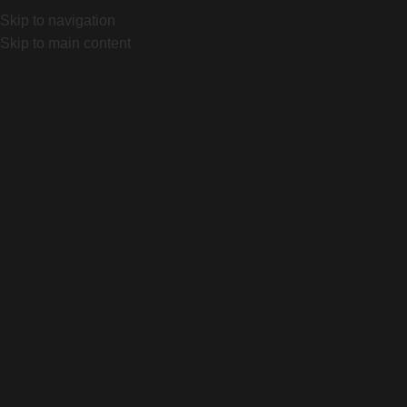
BSAS BIKES - DISTRIBUIDOR OFICIAL SPECIALIZED
Maria
Skip to navigation
BSAS BIKES - DISTRIBUIDOR OFICIAL SPECIALIZED
Maria
Skip to main content
BSAS BIKES - DISTRIBUIDOR OFICIAL SPECIALIZED
Maria
BSAS BIKES - DISTRIBUIDOR OFICIAL SPECIALIZED
Maria
INICIO
TIENDA
QUIENES SOMOS
CONTACTO
Search
Login / Register
0
items
$
0
Menu
Search
0
items
$
0
ACCESORIOS
CAS