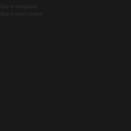
IZED
Mariano Castex 870, Canning, Bs As. Local 1032 "Port
Skip to navigation
Skip to main content
Home
Producto
FAST TRAK GRID 29X2,35 T7
Click to enlarge
FAST TRAK GRID 29X2,35 T7
$
112.000
12 disponibles