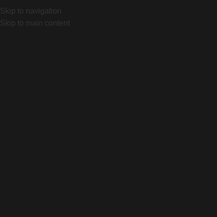
D
Mariano Castex 870, Canning, Bs As. Local 1032 "Portal 
Skip to navigation
Skip to main content
Home
Producto
Epic World Cup Pro
Click to enlarge
Epic World Cup Pro
$
12.855.150
Agregar Al Carrito
CONSULTAR STOCK