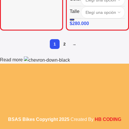
Talle
$
280.000
1
2
→
Read more
BSAS Bikes Copyright
2025
Created By
HB CODING