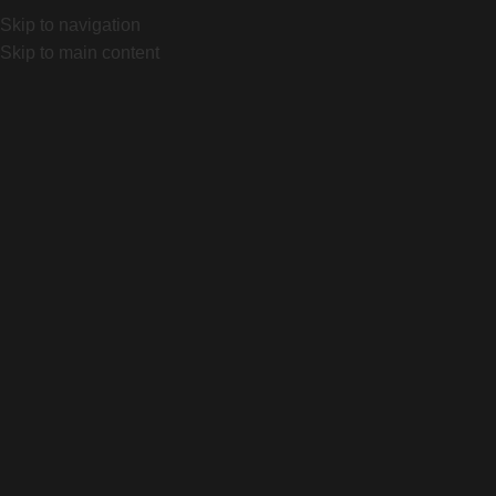
0 a 19:30 y Sabados de 10 a 18hs
BSAS BIKES - DISTRIB
Skip to navigation
Skip to main content
Montaña
Home
Producto
Page 2
Filtrar Por Precio
Filtrar